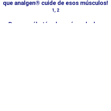
que analgen® cuide de esos músculos!
1, 2
Porque sólo tú sabes cómo duele y
analgen® 550 sabe cómo ayudarte
Referencia:
1. Dolores comunes al jugar fútbol Universidad
Europea | Lesiones más comunes en el fútbol |
https://universidadeuropea.com/blog/lesiones-
futbol/
2.IPP Analgen Tab.
Compartir