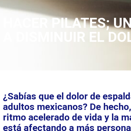
HACER PILATES; U
A DISMINUIR EL DO
¿Sabías que el dolor de espal
adultos mexicanos? De hecho, 
ritmo acelerado de vida y la ma
está afectando a más persona